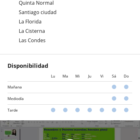
Quinta Normal
Santiago ciudad
La Florida
La Cisterna
Las Condes
Disponibilidad
Lu
Ma
Mi
Ju
Vi
Sá
Do
Mañana
Mediodía
Tarde