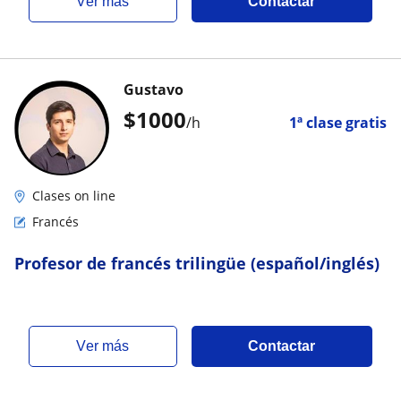
ver más
Contactar
Gustavo
$
1000
/h
1ª clase gratis
Clases on line
Francés
Profesor de francés trilingüe (español/inglés)
ver más
Contactar