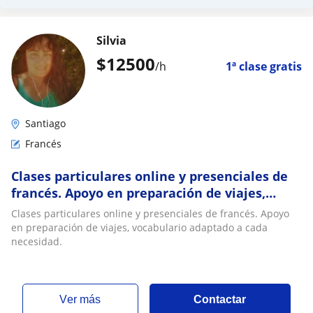
Silvia
$
12500
/h
1ª clase gratis
Santiago
Francés
Clases particulares online y presenciales de
francés. Apoyo en preparación de viajes,
vocabulario adaptado a cada necesidad
Clases particulares online y presenciales de francés. Apoyo
en preparación de viajes, vocabulario adaptado a cada
necesidad.
ver más
Contactar