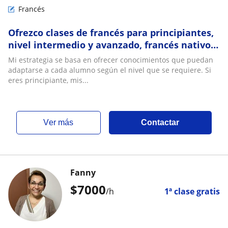
Francés
Ofrezco clases de francés para principiantes,
nivel intermedio y avanzado, francés nativo,
atrévete a aprender algo nuevo !
Mi estrategia se basa en ofrecer conocimientos que puedan
adaptarse a cada alumno según el nivel que se requiere. Si
eres principiante, mis...
ver más
Contactar
Fanny
$
7000
/h
1ª clase gratis