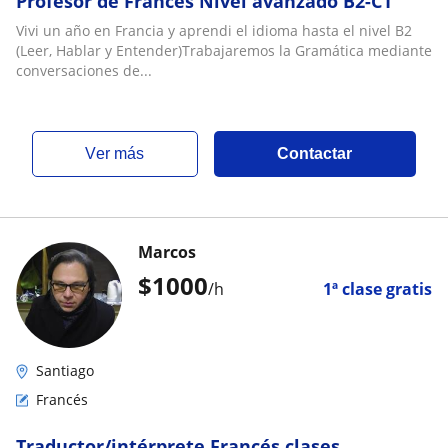
Profesor de Francés Nivel avanzado B2-C1
Vivi un año en Francia y aprendi el idioma hasta el nivel B2
(Leer, Hablar y Entender)Trabajaremos la Gramática mediante
conversaciones de...
ver más
Contactar
Marcos
$
1000
/h
1ª clase gratis
Santiago
Francés
Traductor/intérprete Francés clases