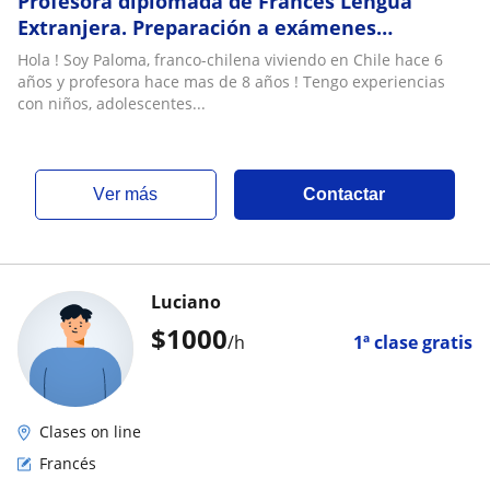
Profesora diplomada de Francés Lengua
Extranjera. Preparación a exámenes
DELF/DALF/TEF/TCF
Hola ! Soy Paloma, franco-chilena viviendo en Chile hace 6
años y profesora hace mas de 8 años ! Tengo experiencias
con niños, adolescentes...
ver más
Contactar
Luciano
$
1000
/h
1ª clase gratis
Clases on line
Francés