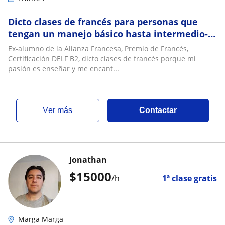
Dicto clases de francés para personas que
tengan un manejo básico hasta intermedio-
avanzado del idioma
Ex-alumno de la Alianza Francesa, Premio de Francés,
Certificación DELF B2, dicto clases de francés porque mi
pasión es enseñar y me encant...
ver más
Contactar
Jonathan
$
15000
/h
1ª clase gratis
Marga Marga