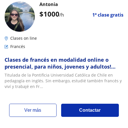
Antonia
$
1000
/h
1ª clase gratis
Clases on line
Francés
Clases de francés en modalidad online o
presencial, para niños, jovenes y adultos!
Profesora de la PUC
Titulada de la Pontificia Universidad Católica de Chile en
pedagogía en inglés. Sin embargo, estudié también francés y
viví y trabajé en Fr...
ver más
Contactar