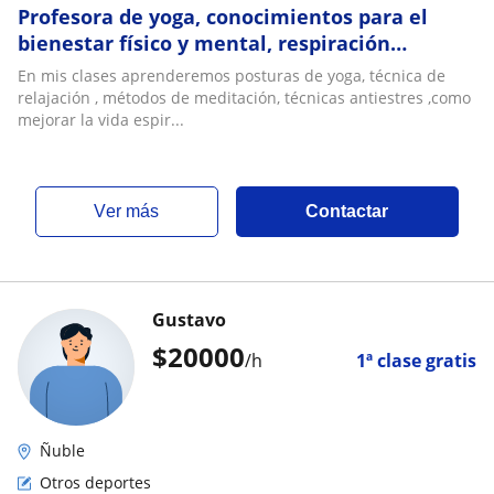
Profesora de yoga, conocimientos para el
bienestar físico y mental, respiración
consciente, posturas, estrés, meditación,etc
En mis clases aprenderemos posturas de yoga, técnica de
relajación , métodos de meditación, técnicas antiestres ,como
mejorar la vida espir...
ver más
Contactar
Gustavo
$
20000
/h
1ª clase gratis
Ñuble
Otros deportes