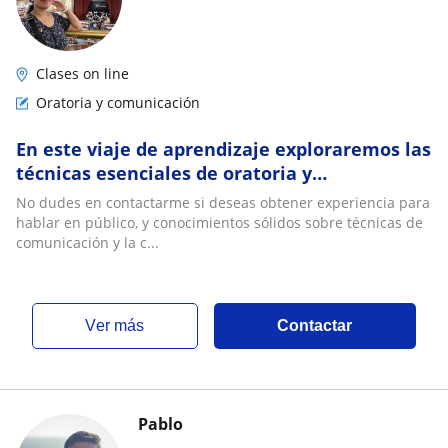
Clases on line
Oratoria y comunicación
En este viaje de aprendizaje exploraremos las
técnicas esenciales de oratoria y
comunicación, desbloqueando el poder de la
No dudes en contactarme si deseas obtener experiencia para
expresión efectiva
hablar en público, y conocimientos sólidos sobre técnicas de
comunicación y la c...
ver más
Contactar
Pablo