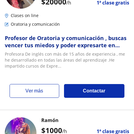
$
20000
/h
1ª clase gratis
Clases on line
Oratoria y comunicación
Profesor de Oratoria y comunicación , buscas
vencer tus miedos y poder expresarte en
público
Profesora De inglés con más de 15 años de experiencia , me
he desarrollado en todas las áreas del aprendizaje .He
impartido cursos de Expre...
ver más
Contactar
Ramón
$
1000
/h
1ª clase gratis