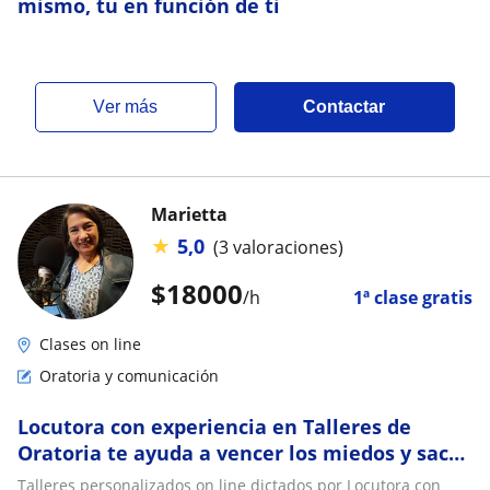
mismo, tu en función de ti
ver más
Contactar
Marietta
★
5,0
(3 valoraciones)
$
18000
/h
1ª clase gratis
Clases on line
Oratoria y comunicación
Locutora con experiencia en Talleres de
Oratoria te ayuda a vencer los miedos y sacar
tu voz
Talleres personalizados on line dictados por Locutora con