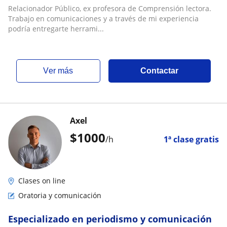
lectora? Estaré encantada de ayudarte!
Relacionador Público, ex profesora de Comprensión lectora.
Trabajo en comunicaciones y a través de mi experiencia
podría entregarte herrami...
ver más
Contactar
Axel
$
1000
/h
1ª clase gratis
Clases on line
Oratoria y comunicación
Especializado en periodismo y comunicación