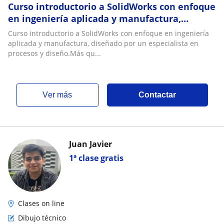
Curso introductorio a SolidWorks con enfoque
en ingeniería aplicada y manufactura,
diseñado por un especialista en procesos y
Curso introductorio a SolidWorks con enfoque en ingeniería
diseñ
aplicada y manufactura, diseñado por un especialista en
procesos y diseño.Más qu...
ver más
Contactar
Juan Javier
1ª clase gratis
Clases on line
Dibujo técnico