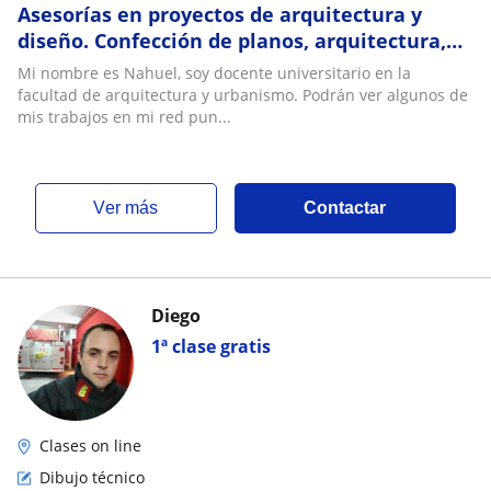
Asesorías en proyectos de arquitectura y
diseño. Confección de planos, arquitectura,
estructuras e instalaciones. Modelados 3D
Mi nombre es Nahuel, soy docente universitario en la
facultad de arquitectura y urbanismo. Podrán ver algunos de
mis trabajos en mi red pun...
ver más
Contactar
Diego
1ª clase gratis
Clases on line
Dibujo técnico