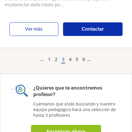
escolares,he dado clases po...
ver más
Contactar
...
1
2
3
4
5
6
...
¿Quieres que te encontremos
profesor?
Cuéntanos que estás buscando y nuestro
equipo pedagógico hará una selección de
hasta 3 profesores
Encontrar ahora