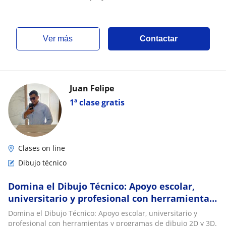
ver más
Contactar
Juan Felipe
1ª clase gratis
Clases on line
Dibujo técnico
Domina el Dibujo Técnico: Apoyo escolar,
universitario y profesional con herramientas
y programas de dibujo 2D y 3D
Domina el Dibujo Técnico: Apoyo escolar, universitario y
profesional con herramientas y programas de dibujo 2D y 3D.