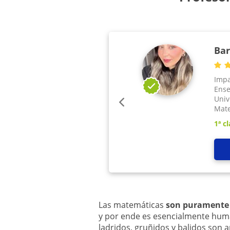
Bar
Impa
Ense
Univ
Mate
1ª cl
Las matemáticas
son puramente
y por ende es esencialmente hum
ladridos, gruñidos y balidos son 