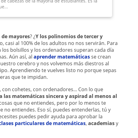
de cabezas de la mayoría de estudiantes. Es la
e...
s de mayores
? ¿
Y los polinomios de tercer y
o, casi al 100% de los adultos no nos servirán. Para
n los bolsillos y los ordenadores superan cada día
s. Aún así, al
aprender matemáticas
se crean
uestro cerebro y nos volvemos más diestros al
ipo. Aprendiendo te vuelves listo no porque sepas
eras que te impidan.
, con cohetes, con ordenadores... Con lo que
 las matemáticas sincera y aspirad al menos al
cosas que no entiendes, pero por lo menos te
 no entiendes. Eso sí, puedes entenderlas, tú y
cesites puedes pedir ayuda para aprobar la
clases particulares de matemáticas
,
academias
y