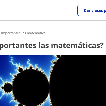
Dar clases 
 importantes las matemática...
importantes las matemáticas?