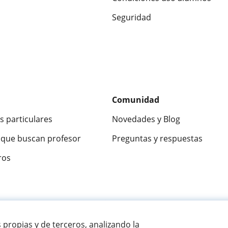
Seguridad
Comunidad
s particulares
Novedades y Blog
que buscan profesor
Preguntas y respuestas
ros
ca
9,5/10
★★★★★
9,5/10
305915
opinion
s propias y de terceros, analizando la