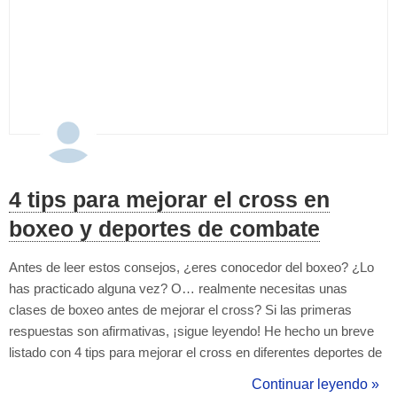
4 tips para mejorar el cross en
boxeo y deportes de combate
Antes de leer estos consejos, ¿eres conocedor del boxeo? ¿Lo
has practicado alguna vez? O… realmente necesitas unas
clases de boxeo antes de mejorar el cross? Si las primeras
respuestas son afirmativas, ¡sigue leyendo! He hecho un breve
listado con 4 tips para mejorar el cross en diferentes deportes de
combate. 1- Cuando lanzas un cross en boxeo, utilizando la corta
Continuar leyendo »
distancia, será importante elevar tu codo, el codo debe seguir la