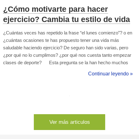
¿Cómo motivarte para hacer
ejercicio? Cambia tu estilo de vida
¿Cuántas veces has repetido la frase “el lunes comienzo”? o en
¿cuántas ocasiones te has propuesto tener una vida más
saludable haciendo ejercicio? De seguro han sido varias, pero
¿por qué no lo cumplimos? ¿por qué nos cuesta tanto empezar
clases de deporte? Esta pregunta se la han hecho muchos
expertos en el tema y su respuesta va más allá de la pereza o la
Continuar leyendo »
falta de determinación. Según los expertos, la falta de
entrenamie...
Ver más articulos