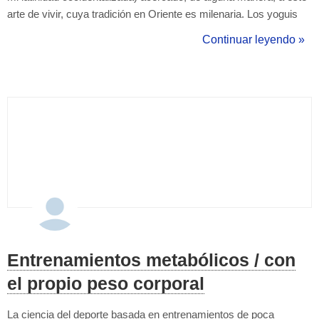
arte de vivir, cuya tradición en Oriente es milenaria. Los yoguis
dicen que el yoga es un método para vivir esta vida en armonía,
Continuar leyendo »
una vía para descubrir la verdadera dimensión humana, "la esp...
Entrenamientos metabólicos / con
el propio peso corporal
La ciencia del deporte basada en entrenamientos de poca