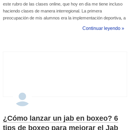
este rubro de las clases online, que hoy en día me tiene incluso
haciendo clases de manera interregional. La primera
preocupación de mis alumnos era la implementación deportiva, a
muchos le dije solo necesitan 2 botellas con agua, luego arenas y
Continuar leyendo »
piedras para aumentar peso, una silla y si tenían escaleras, e iba
adaptándome ...
¿Cómo lanzar un jab en boxeo? 6
tips de boxeo para mejorar el Jab