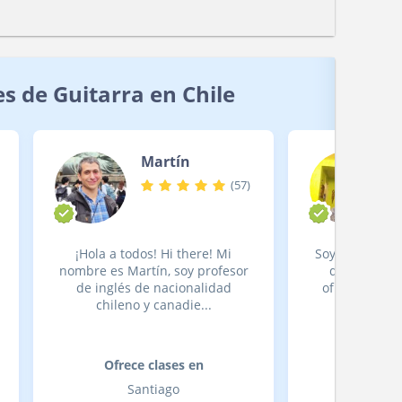
s de Guitarra en Chile
Martín
(
57
)
¡Hola a todos! Hi there! Mi
Soy Profesor 
nombre es Martín, soy profesor
de 20 años 
de inglés de nacionalidad
ofrece clases
chileno y canadie...
forma on
Ofrece clases en
Ofrece
Santiago
San