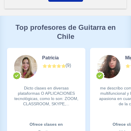
Top profesores de Guitarra en
Chile
Patricia
Mi
(
9
)
Dicto clases en diversas
me describo co
plataformas O APLICACIONES
multifuncional y
tecnológicas, como lo son: ZOOM,
apasiona en cuan
CLASSROOM, SKYPE,...
de la c
Ofrece clases en
Ofrece c