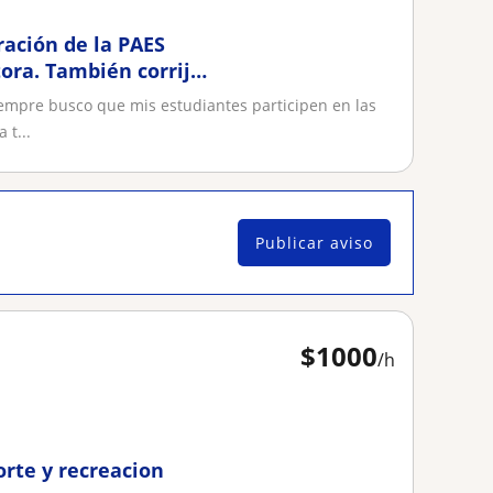
ración de la PAES
ora. También corrijo
iempre busco que mis estudiantes participen en las
 t...
Publicar aviso
$
1000
/h
orte y recreacion