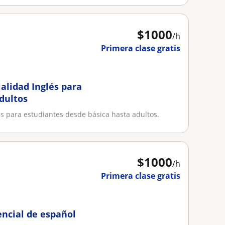
$
1000
/h
Primera clase gratis
ialidad Inglés para
dultos
lés para estudiantes desde básica hasta adultos.
$
1000
/h
Primera clase gratis
encial de español