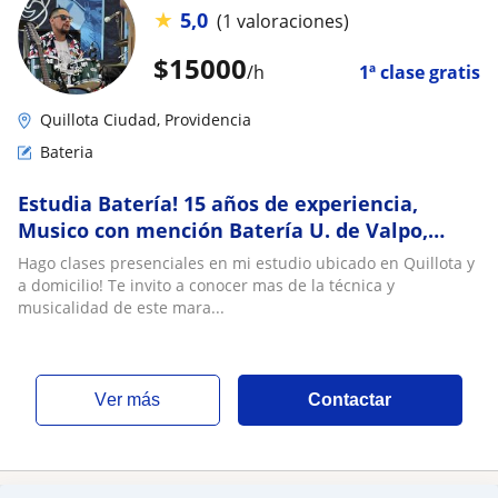
★
5,0
(1 valoraciones)
$
15000
/h
1ª clase gratis
Quillota Ciudad, Providencia
Bateria
Estudia Batería! 15 años de experiencia,
Musico con mención Batería U. de Valpo,
Clases presenciales en Santiago y V región
Hago clases presenciales en mi estudio ubicado en Quillota y
a domicilio! Te invito a conocer mas de la técnica y
musicalidad de este mara...
ver más
Contactar