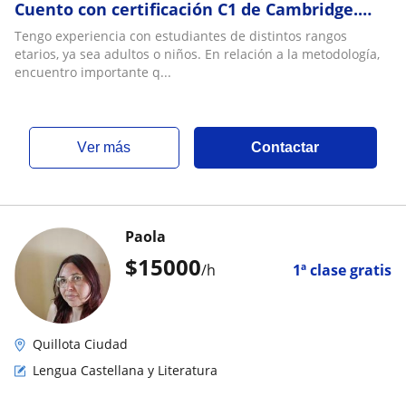
Cuento con certificación C1 de Cambridge.
Tengo experiencia con niños/as y adultos
Tengo experiencia con estudiantes de distintos rangos
etarios, ya sea adultos o niños. En relación a la metodología,
encuentro importante q...
ver más
Contactar
Paola
$
15000
/h
1ª clase gratis
Quillota Ciudad
Lengua Castellana y Literatura