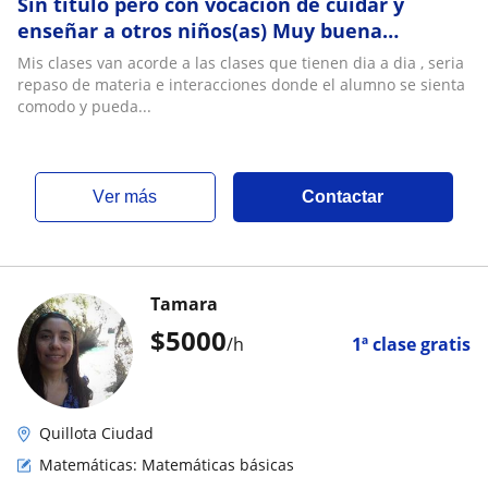
Sin titulo pero con vocación de cuidar y
enseñar a otros niños(as) Muy buena
disposición
Mis clases van acorde a las clases que tienen dia a dia , seria
repaso de materia e interacciones donde el alumno se sienta
comodo y pueda...
ver más
Contactar
Tamara
$
5000
/h
1ª clase gratis
Quillota Ciudad
Matemáticas: Matemáticas básicas