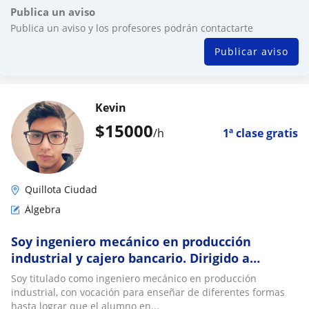
Publica un aviso
Publica un aviso y los profesores podrán contactarte
Publicar aviso
Kevin
$
15000
/h
1ª clase gratis
Quillota Ciudad
Álgebra
Soy ingeniero mecánico en producción
industrial y cajero bancario. Dirigido a
cualquier persona que quiera aprender este
Soy titulado como ingeniero mecánico en producción
bello mundo de los numeros
industrial, con vocación para enseñar de diferentes formas
hasta lograr que el alumno en...