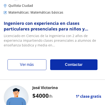
Quillota Ciudad
Matemáticas: Matemáticas básicas
Ingeniero con experiencia en clases
particulares presenciales para niños y
adolescentes de 1° básico a 4° medio
Licenciado en Ciencias de la Ingenieria con 2 años de
experiencia impartiendo clases presenciales a alumnos de
enseñanza básdica y media en...
ver más
Contactar
José Victorino
$
4000
/h
1ª clase gratis