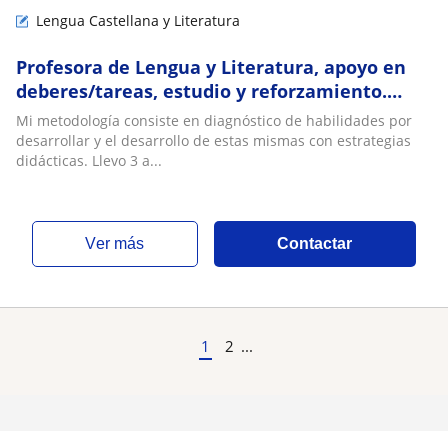
Lengua Castellana y Literatura
Profesora de Lengua y Literatura, apoyo en
deberes/tareas, estudio y reforzamiento.
Tengo 23 y estoy en mi último año de
Mi metodología consiste en diagnóstico de habilidades por
pedagogía
desarrollar y el desarrollo de estas mismas con estrategias
didácticas. Llevo 3 a...
ver más
Contactar
1
2
...