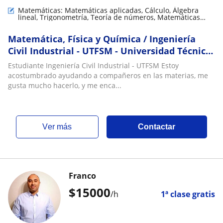
Matemáticas: Matemáticas aplicadas, Cálculo, Álgebra
lineal, Trigonometría, Teoría de números, Matemáticas
discretas
Matemática, Física y Química / Ingeniería
Civil Industrial - UTFSM - Universidad Técnica
Federico Santa María
Estudiante Ingeniería Civil Industrial - UTFSM Estoy
acostumbrado ayudando a compañeros en las materias, me
gusta mucho hacerlo, y me enca...
ver más
Contactar
Franco
$
15000
/h
1ª clase gratis