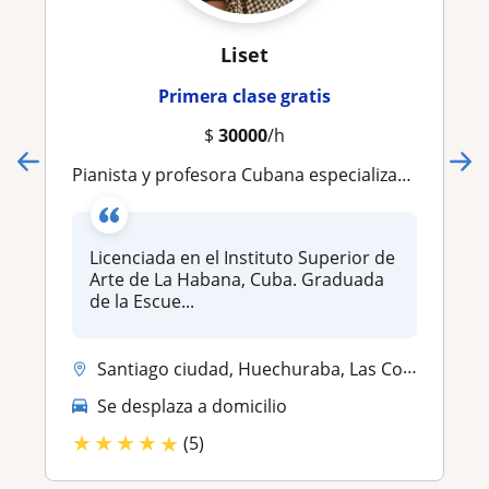
Liset
Primera clase gratis
$
30000
/h
Pianista y profesora Cubana especializada en niños y adolescentes. Todos los niveles. Clases de Piano, Solfeo y Teoría Musical a domicilio
Licenciada en el Instituto Superior de
Arte de La Habana, Cuba. Graduada
de la Escue...
Santiago ciudad, Huechuraba, Las Condes, Ñuñoa, Providencia, Vitacura,...
Se desplaza a domicilio
★
★
★
★
★
(5)