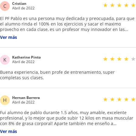
Cristian
★
★
★
★
★
C
Abril de 2022
El PF Pablo es una persona muy dedicada y preocupada, para que
el alumno rinda el 100% en los ejercicios y sacar el maximo
provecho en cada clase, es un profesor muy innovador en las
rutinas y actualizado en nuevas formas de trabajo, profesional
Ver más
con mucha experiencia tanto en lo deportivo, entrega muy buenos
consejos para mantener una alimentacion saludable y acorde a
los objetivos que uno se plantea, el trabajo es muy personalizado
yo estoy muy conforme entrenando con el, he tenido avances muy
Katherine Pinto
★
★
★
★
★
K
significativos.
Abril de 2022
Buena experiencia, buen profe de entrenamiento, super
completas sus clases.
Hernan Barrera
★
★
★
★
★
H
Abril de 2022
Fui alumno de pablo durante 1.5 años, muy amable, excelente
profesional, y lo mejor que pude subir 12 kilos en masa muscular
con 8% de grasa corporal! Aparte también me enseño a
alimentarme y aportar con suplementos. Totalmente
Ver más
recomendado