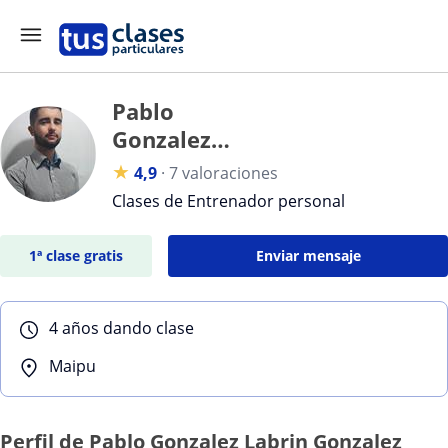
Pablo
Gonzalez
Labrin
★
4,9
·
7 valoraciones
Gonzalez
Clases de Entrenador personal
1ª clase gratis
Enviar mensaje
4 años dando clase
Maipu
Perfil de Pablo Gonzalez Labrin Gonzalez