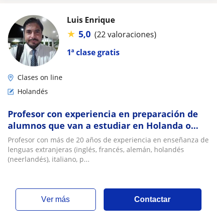
Luis Enrique
★
5,0
(22 valoraciones)
1ª clase gratis
Clases on line
Holandés
Profesor con experiencia en preparación de
alumnos que van a estudiar en Holanda o
que planean migrar
Profesor con más de 20 años de experiencia en enseñanza de
lenguas extranjeras (inglés, francés, alemán, holandés
(neerlandés), italiano, p...
ver más
Contactar