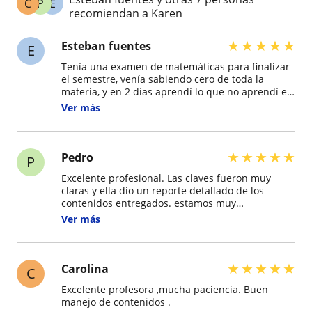
C
P
E
recomiendan a Karen
★
★
★
★
★
Esteban fuentes
E
Tenía una examen de matemáticas para finalizar
el semestre, venía sabiendo cero de toda la
materia, y en 2 días aprendí lo que no aprendí en
todo un semestre, además en el examen acerté a
Ver más
casi todo lo que respondí. 100% recomendable
karen ??
★
★
★
★
★
Pedro
P
Excelente profesional. Las claves fueron muy
claras y ella dio un reporte detallado de los
contenidos entregados. estamos muy
agradecidos. además mi hijo pasó de sacarse 5,4
Ver más
a 6,8 en las pruebas de física.
★
★
★
★
★
Carolina
C
Excelente profesora ,mucha paciencia. Buen
manejo de contenidos .