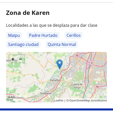
Zona de Karen
Localidades a las que se desplaza para dar clase
Maipu
Padre Hurtado
Cerillos
Santiago ciudad
Quinta Normal
+
−
10 km
5 mi
Leaflet
| ©
OpenStreetMap
contributors