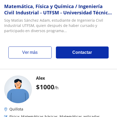
Matemática, Física y Química / Ingeniería
Civil Industrial - UTFSM - Universidad Técnica
Federico Santa María
Soy Matías Sánchez Adam, estudiante de Ingeniería Civil
Industrial UTFSM, quien después de haber cursado y
participado en diversos programa...
ver más
Contactar
Alex
$
1000
/h
Quillota
Física: Matemáticas básicas, Matemáticas aplicadas