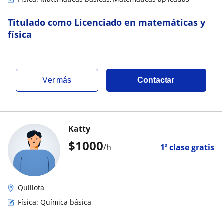
Titulado como Licenciado en matemáticas y
física
ver más
Contactar
Katty
$
1000
/h
1ª clase gratis
Quillota
Física: Química básica