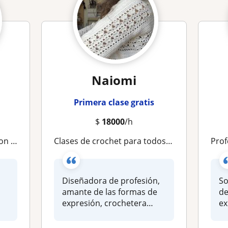
Naiomi
Primera clase gratis
$
18000
/h
ta intermedio
Clases de crochet para todos los niveles
Profesora
a
Diseñadora de profesión,
So
amante de las formas de
de
expresión, crochetera
ex
innata, Hago...
en