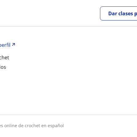
Dar clases 
erfil
chet
dos
res online de crochet en español