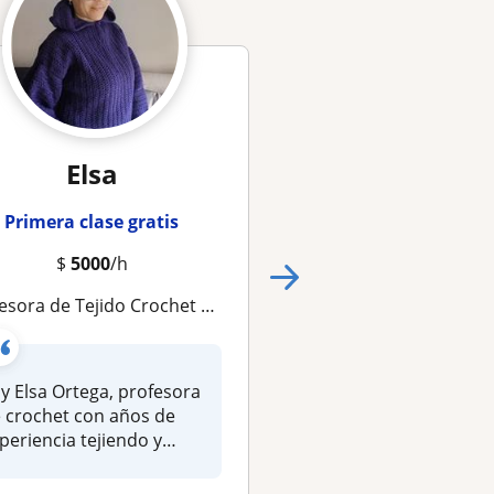
Elsa
Dalila (Lila T
Artesanal
Primera clase gratis
Primera clase gra
$
5000
/h
Clases de crochet para todos los niveles, principan
 de Tejido Crochet Online – Aprende paso a paso con paciencia y creatividad
Clases grupales de
y Elsa Ortega, profesora
proyectos a crochet 
 crochet con años de
que cada uno pueda
periencia tejiendo y
aprender y avanzar a.
señando e...