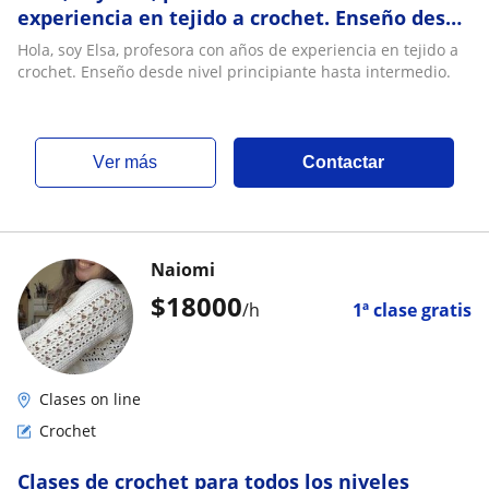
experiencia en tejido a crochet. Enseño desde
nivel principiante hasta intermedio
Hola, soy Elsa, profesora con años de experiencia en tejido a
crochet. Enseño desde nivel principiante hasta intermedio.
ver más
Contactar
Naiomi
$
18000
/h
1ª clase gratis
Clases on line
Crochet
Clases de crochet para todos los niveles