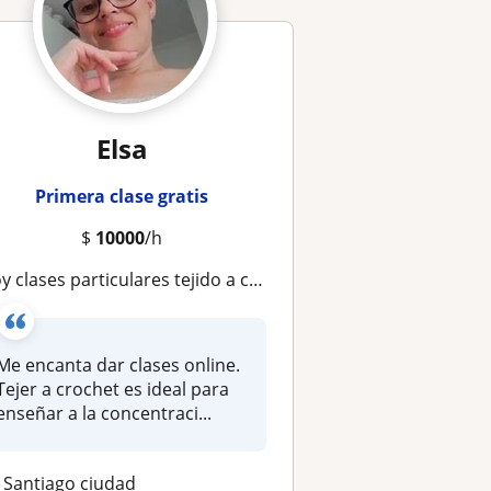
Elsa
Primera clase gratis
$
10000
/h
clases particulares tejido a crochet. Mi idea es enseñarte a tejer y que luego puedas realizar un pequeño proyecto
Me encanta dar clases online.
Tejer a crochet es ideal para
enseñar a la concentraci...
Santiago ciudad