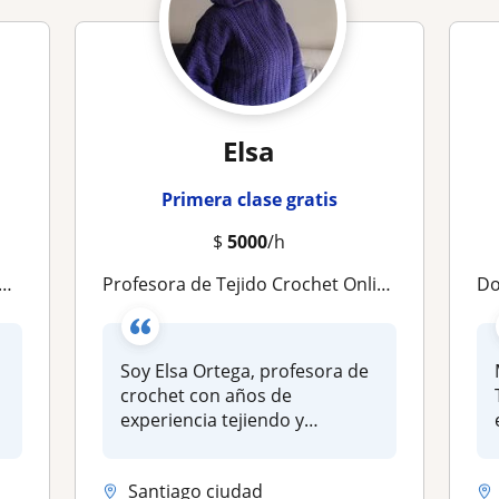
Elsa
Primera clase gratis
$
5000
/h
Profesora de Tejido Crochet Online – Aprende paso a paso con paciencia y creatividad
Doy 
Soy Elsa Ortega, profesora de
crochet con años de
experiencia tejiendo y
enseñando e...
Santiago ciudad