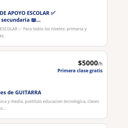
 DE APOYO ESCOLAR ✅
y secundaria 📖
COLAR ✅ Para todos los niveles: primaria y
as,
$
5000
/h
Primera clase gratis
ases de GUITARRA
a y media, postitulo educacion tecnologica, clases
o...