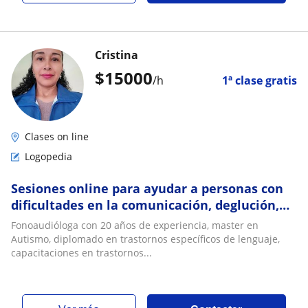
Cristina
$
15000
/h
1ª clase gratis
Clases on line
Logopedia
Sesiones online para ayudar a personas con
dificultades en la comunicación, deglución,
masticación y voz
Fonoaudióloga con 20 años de experiencia, master en
Autismo, diplomado en trastornos específicos de lenguaje,
capacitaciones en trastornos...