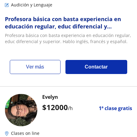
Audición y Lenguaje
Profesora básica con basta experiencia en
educación regular, educ diferencial y
superior. Hablo inglés, francés y español
Profesora básica con basta experiencia en educación regular,
educ diferencial y superior. Hablo inglés, francés y español.
ver más
Contactar
Evelyn
$
12000
/h
1ª clase gratis
Clases on line