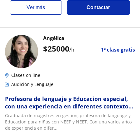
ver más
Contactar
Angélica
$
25000
/h
1ª clase gratis
Clases on line
Audición y Lenguaje
Profesora de lenguaje y Educacion especial,
con una experiencia en diferentes contextos.
Con estudiantes de primer y segundo ciclo
Graduada de magistres en gestión, profesora de language y
Educacion para niñas con NEEP y NEET. Con una varios años
de experiencia en difer...