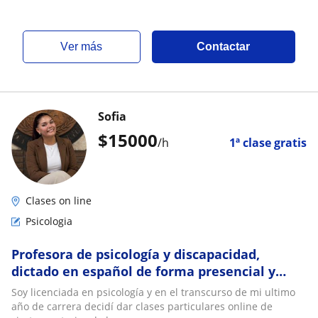
ver más
Contactar
Sofia
$
15000
/h
1ª clase gratis
Clases on line
Psicologia
Profesora de psicología y discapacidad,
dictado en español de forma presencial y
virtual
Soy licenciada en psicología y en el transcurso de mi ultimo
año de carrera decidí dar clases particulares online de