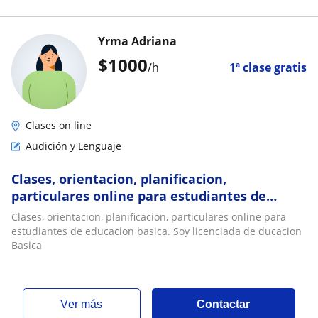
Yrma Adriana
$
1000
/h
1ª clase gratis
Clases on line
Audición y Lenguaje
Clases, orientacion, planificacion,
particulares online para estudiantes de
educacion basica. Soy licenciada de ducacion
Clases, orientacion, planificacion, particulares online para
Basica
estudiantes de educacion basica. Soy licenciada de ducacion
Basica
ver más
Contactar