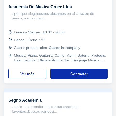
Academia De Música Crece Ltda
¿por qué elegirnosnos ubicamos en el corazón de
penco, a una cuadr...
Lunes a Viernes: 10:00 - 20:00
Penco | Freire 770
Clases presenciales, Clases in-company
Música, Piano, Guitarra, Canto, Violín, Bateria, Protools,
Bajo Eléctrico, Otros instrumentos, Lenguaje Musica,
Iniciación Musical, Solfeo, Percusión, Composición,
Musicoterapia, Ukelele, Primaria y Secundaria,
ver más
Contactar
Enseñanza Media, Enseñanza Básica, Problemas de
aprendizaje, TDAH Trastorno por déficit de atención,
Pedagogía
Segno Academia
¿ quieres aprender a tocar tus canciones
favoritas¿buscas perfecci...