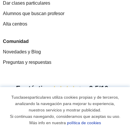
Dar clases particulares
Alumnos que buscan profesor
Alta centros
Comunidad
Novedades y Blog
Preguntas y respuestas
Fantástica
★★★★★
9,5/10
Tusclasesparticulares utiliza cookies propias y de terceros,
305915
opiniones de alumnos
analizando la navegación para mejorar tu experiencia,
nuestros servicios y mostrar publicidad.
Si continuas navegando, consideramos que aceptas su uso.
© 2007 - 2026 Tus clases particulares
Más info en nuestra
política de cookies