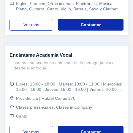
Inglés, Francés, Otros idiomas, Electrónica, Música,
Piano, Guitarra, Canto, Violín, Bateria, Saxo y Clarinete,
Protools, Bajo Eléctrico, Otros instrumentos, Lenguaje
Musica, Iniciación Musical, Trompeta, Solfeo, Percusión,
ver más
Contactar
Flauta, Musicoterapia, Ukelele, Relajación Pilates Yoga
Tai Chi, Artes marciales, Aerobic, Defensa personal,
Entrenador personal, Refuerzo, Problemas de
aprendizaje, Pedagogía
Encántame Academia Vocal
somos una academia enfocada en la pedagogía vocal
desde el enfoque...
Lunes: 15:00 - 18:00 | Martes: 10:00 - 11:00 | Miércoles:
15:00 - 18:00 | Jueves: 15:00 - 16:00 | Viernes: 10:00 -
11:00 | Sábado: 11:00 - 12:00
Providencia | Rafael Cañas 270
Clases presenciales, Clases in-company
Canto
ver más
Contactar