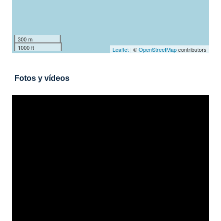
300 m
1000 ft
Leaflet
| ©
OpenStreetMap
contributors
Fotos y vídeos