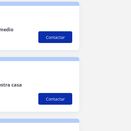
 medio
Contactar
estra casa
Contactar