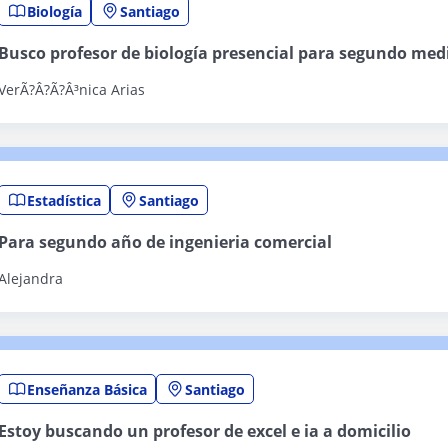
Biología
Santiago
Busco profesor de biología presencial para segundo med
VerÃ?Â?Ã?Â³nica Arias
Estadística
Santiago
Para segundo año de ingenieria comercial
Alejandra
Enseñanza Básica
Santiago
Estoy buscando un profesor de excel e ia a domicilio