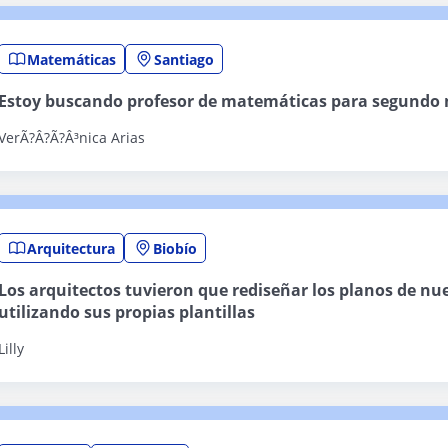
Matemáticas
Santiago
Estoy buscando profesor de matemáticas para segundo
VerÃ?Â?Ã?Â³nica Arias
Arquitectura
Biobío
Los arquitectos tuvieron que rediseñar los planos de nu
utilizando sus propias plantillas
Lilly