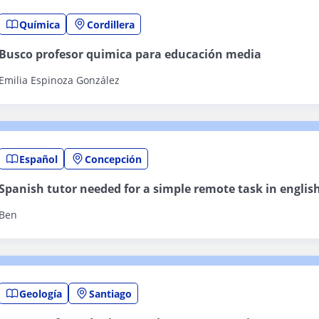
Química
Cordillera
Busco profesor quimica para educación media
Emilia Espinoza González
Español
Concepción
Spanish tutor needed for a simple remote task in englis
Ben
Geología
Santiago