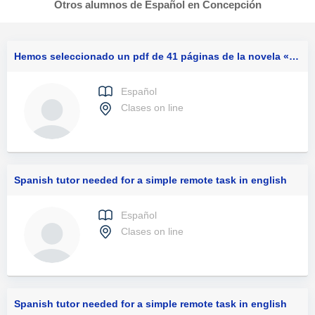
Otros alumnos de Español en Concepción
Hemos seleccionado un pdf de 41 páginas de la novela «un verdadero amigo» para su traducción del inglés al español. buscamos un traductor que pueda producir una versión en español natural y fluida, que se lea como si hubiera sido escrita originalmente
Español
Clases on line
Spanish tutor needed for a simple remote task in english
Español
Clases on line
Spanish tutor needed for a simple remote task in english