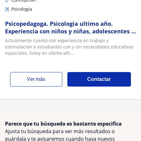
Psicologia
Psicopedagoga. Psicologia ultimo año.
Experiencia con niños y niñas, adolescentes y
adultos mayores. Trabajo en iniciacion a la la
Actualmente cuento con experiencia en trabajo y
lectura. Preparacion para examenes libres
estimulacion a estudiantes con y sin nececidades educativas
hasta 8vo basico presencial y online
especiales. Estoy en ultimo añi...
ver más
Contactar
Parece que tu búsqueda es bastante especifica
Ajusta tu búsqueda para ver más resultados o
guárdala y te avisaremos cuando haya nuevos