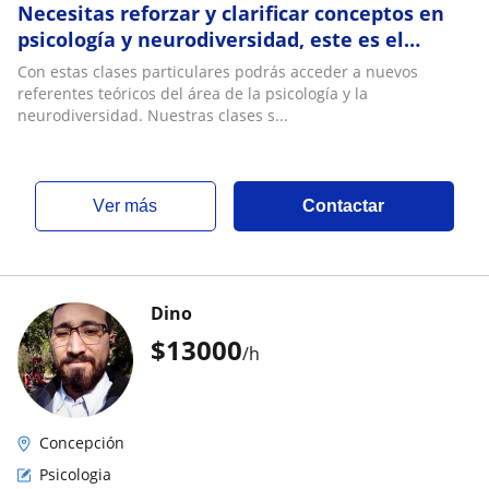
Necesitas reforzar y clarificar conceptos en
psicología y neurodiversidad, este es el
espacio para resolver dudas
Con estas clases particulares podrás acceder a nuevos
referentes teóricos del área de la psicología y la
neurodiversidad. Nuestras clases s...
ver más
Contactar
Dino
$
13000
/h
Concepción
Psicologia