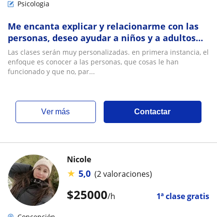
Psicologia
Me encanta explicar y relacionarme con las
personas, deseo ayudar a niños y a adultos
con THDA y tec de relajación, entegarles her
Las clases serán muy personalizadas. en primera instancia, el
enfoque es conocer a las personas, que cosas le han
funcionado y que no, par...
ver más
Contactar
Nicole
★
5,0
(2 valoraciones)
$
25000
/h
1ª clase gratis
Concepción