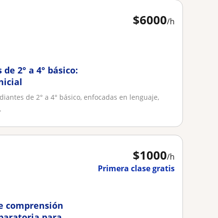
$
6000
/h
 de 2° a 4° básico:
nicial
diantes de 2° a 4° básico, enfocadas en lenguaje,
.
$
1000
/h
Primera clase gratis
 de comprensión
paratoria para