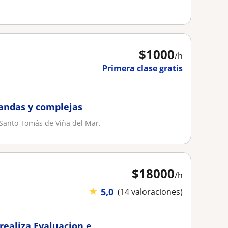
$
1000
/h
Primera clase gratis
landas y complejas
l Santo Tomás de Viña del Mar.
$
18000
/h
★
5,0
(14 valoraciones)
realiza Evaluacion e