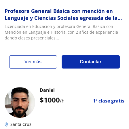
Profesora General Básica con mención en
Lenguaje y Ciencias Sociales egresada de la
Pontificia Universidad Católica de Chile
Licenciada en Educación y profesora General Básica con
Mención en Lenguaje e Historia, con 2 años de experiencia
dando clases presenciales...
ver más
Contactar
Daniel
$
1000
/h
1ª clase gratis
Santa Cruz