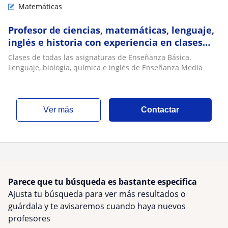
Matemáticas
Profesor de ciencias, matemáticas, lenguaje,
inglés e historia con experiencia en clases
online para niños y adultos. Profesor de
Clases de todas las asignaturas de Enseñanza Básica.
ciencias del Programa ChileCalifica
Lenguaje, biología, química e inglés de Enseñanza Media
ver más
Contactar
Parece que tu búsqueda es bastante especifica
Ajusta tu búsqueda para ver más resultados o
guárdala y te avisaremos cuando haya nuevos
profesores