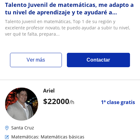
Talento Juvenil de matemáticas, me adapto a
tu nivel de aprendizaje y te ayudaré a
maximizar tu talento
Talento juvenil en matemáticas, Top 1 de su región y
excelente profesor novato, te puedo ayudar a subir tu nivel,
ver qué te falta, prepara...
ver más
Contactar
Ariel
$
22000
/h
1ª clase gratis
Santa Cruz
Matemáticas: Matemáticas básicas