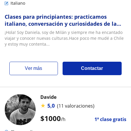
Italiano
Clases para principiantes: practicamos
italiano, conversación y curiosidades de la
vida en Italia
¡Hola! Soy Daniela, soy de Milán y siempre me ha encantado
viajar y conocer nuevas culturas.Hace poco me mudé a Chile
y estoy muy contenta...
ver más
Contactar
Davide
★
5,0
(11 valoraciones)
$
1000
/h
1ª clase gratis