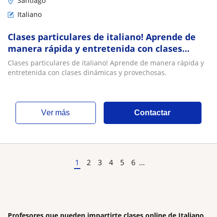
Santiago
Italiano
Clases particulares de italiano! Aprende de
manera rápida y entretenida con clases
dinámicas y provechosas
Clases particulares de italiano! Aprende de manera rápida y
entretenida con clases dinámicas y provechosas.
ver más
Contactar
1
2
3
4
5
6
...
Profesores que pueden impartirte clases online de Italiano