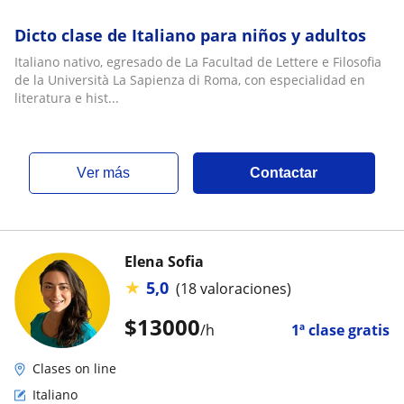
Dicto clase de Italiano para niños y adultos
Italiano nativo, egresado de La Facultad de Lettere e Filosofia
de la Università La Sapienza di Roma, con especialidad en
literatura e hist...
ver más
Contactar
Elena Sofia
★
5,0
(18 valoraciones)
$
13000
/h
1ª clase gratis
Clases on line
Italiano