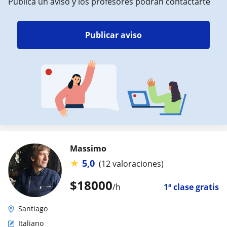
Publica un aviso y los profesores podrán contactarte
Publicar aviso
Massimo
★
5,0
(12 valoraciones)
$
18000
/h
1ª clase gratis
Santiago
Italiano