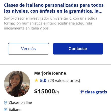
Clases de italiano personalizadas para todos
los niveles, con énfasis en la gramática, la
conversación y la expresión escrita
Soy profesor e investigador universitario, con una sólida
formación humanística e interdisciplinaria adquirida
inicialmente en Italia y pos...
ver más
Contactar
Marjorie Joanne
★
5,0
(23 valoraciones)
$
15000
/h
1ª clase gratis
Clases on line
Italiano