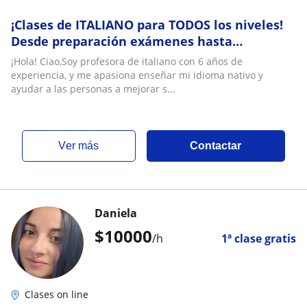
¡Clases de ITALIANO para TODOS los niveles!
Desde preparación exámenes hasta
conversación
¡Hola! Ciao,Soy profesora de italiano con 6 años de
experiencia, y me apasiona enseñar mi idioma nativo y
ayudar a las personas a mejorar s...
ver más
Contactar
Daniela
$
10000
/h
1ª clase gratis
Clases on line