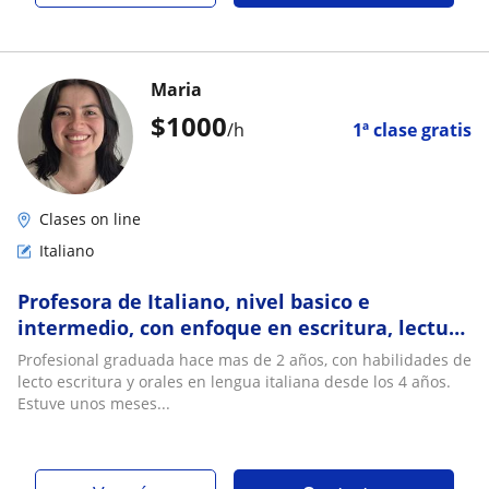
Maria
$
1000
/h
1ª clase gratis
Clases on line
Italiano
Profesora de Italiano, nivel basico e
intermedio, con enfoque en escritura, lectura
y habla
Profesional graduada hace mas de 2 años, con habilidades de
lecto escritura y orales en lengua italiana desde los 4 años.
Estuve unos meses...