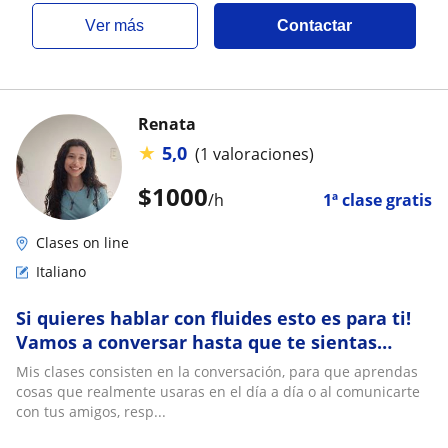
ver más
Contactar
Renata
★
5,0
(1 valoraciones)
$
1000
/h
1ª clase gratis
Clases on line
Italiano
Si quieres hablar con fluides esto es para ti!
Vamos a conversar hasta que te sientas
seguro y como nativo!
Mis clases consisten en la conversación, para que aprendas
cosas que realmente usaras en el día a día o al comunicarte
con tus amigos, resp...