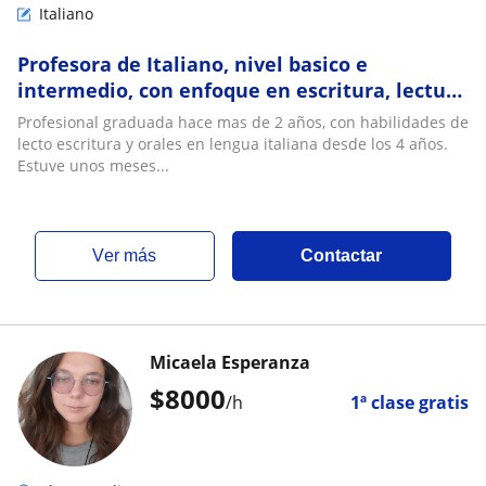
Italiano
Profesora de Italiano, nivel basico e
intermedio, con enfoque en escritura, lectura
y habla
Profesional graduada hace mas de 2 años, con habilidades de
lecto escritura y orales en lengua italiana desde los 4 años.
Estuve unos meses...
ver más
Contactar
Micaela Esperanza
$
8000
/h
1ª clase gratis