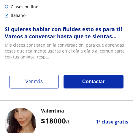
Clases on line
Italiano
Si quieres hablar con fluides esto es para ti!
Vamos a conversar hasta que te sientas
seguro y como nativo!
Mis clases consisten en la conversación, para que aprendas
cosas que realmente usaras en el día a día o al comunicarte
con tus amigos, resp...
ver más
Contactar
Valentina
$
18000
/h
1ª clase gratis