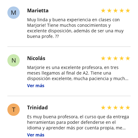
★
★
★
★
★
Marietta
M
Muy linda y buena experiencia en clases con
Marjorie! Tiene muchos conocimientos y
excelente disposición, además de ser una muy
buena profe. ??
★
★
★
★
★
Nicolás
N
Marjorie es una excelente profesora, en tres
meses llegamos al final de A2. Tiene una
disposición excelente, mucha paciencia y mucho
material para compartir. Se da el tiempo para
Ver más
resolver todas las dudas necesarias y si ocurre
algún improvisto antes de las clases tiene una
amabilidad enorme. Totalmente recomendada!
★
★
★
★
★
Trinidad
T
Es muy buena profesora, el curso que da entrega
herramientas para poder defenderse en el
idioma y aprender más por cuenta propia, me
parece muy bueno para cualquier persona que
Ver más