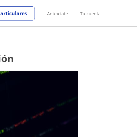
particulares
Anúnciate
Tu cuenta
ión