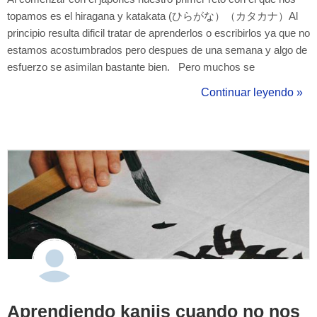
topamos es el hiragana y katakata (ひらがな）（カタカナ）Al
principio resulta dificil tratar de aprenderlos o escribirlos ya que no
estamos acostumbrados pero despues de una semana y algo de
esfuerzo se asimilan bastante bien. Pero muchos se
preguntaran, ¿esta bien que comienze con el japones sin saber
Continuar leyendo »
hiragana y katakana?. Mi respuesta corta seria si, pero a la larga
trae muchas complica...
Aprendiendo kanjis cuando no nos