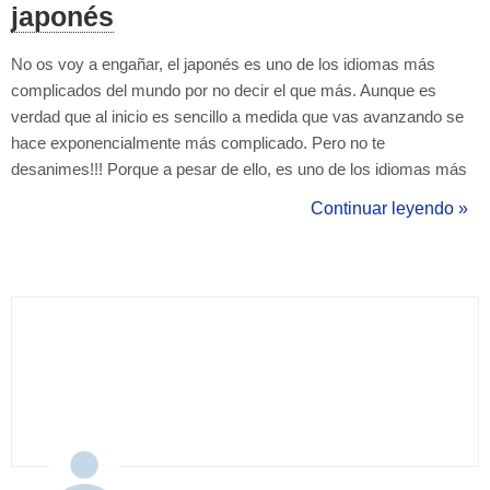
japonés
No os voy a engañar, el japonés es uno de los idiomas más
complicados del mundo por no decir el que más. Aunque es
verdad que al inicio es sencillo a medida que vas avanzando se
hace exponencialmente más complicado. Pero no te
desanimes!!! Porque a pesar de ello, es uno de los idiomas más
hermosos y podrás disfrutar de todas las ventajas de aprender
Continuar leyendo »
japonés. Por eso en este blog te voy a mostrar: Potencia
económica mundial. Japón es e...