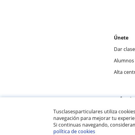
Únete
Dar clase
Alumnos 
Alta cent
Fantásti
Tusclasesparticulares utiliza cookie
navegación para mejorar tu experien
© 2007 - 2026 Tus clases particulares
Si continuas navegando, consideram
política de cookies
¿Necesitas profesor?