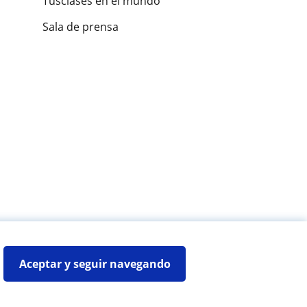
Tusclases en el mundo
Sala de prensa
es de alumnos
Aceptar y seguir navegando
Mapa web:
Profesores particulares
ncuéntralo ahora
0