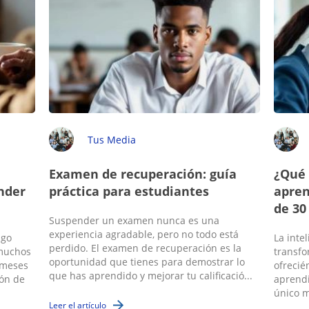
Tus Media
Examen de recuperación: guía
¿Qué 
nder
práctica para estudiantes
apren
de 30
Suspender un examen nunca es una
experiencia agradable, pero no todo está
ngo
La intel
perdido. El examen de recuperación es la
 muchos
transfo
oportunidad que tienes para demostrar lo
 meses
ofrecié
que has aprendido y mejorar tu calificació...
ión de
aprendi
único m
Leer el artículo