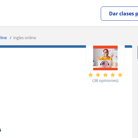
Dar clases 
line
ingles online
(38 opiniones)
s