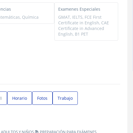
encias
Examenes Especiales
temáticas, Química
GMAT, IELTS, FCE First
Certificate in English, CAE
Certificate in Advanced
English, B1 PET
8
Horario
Fotos
Trabajo
NE ADULTOS Y NIÑOS 📚 PREPARACIÓN PARA EXÁMENES