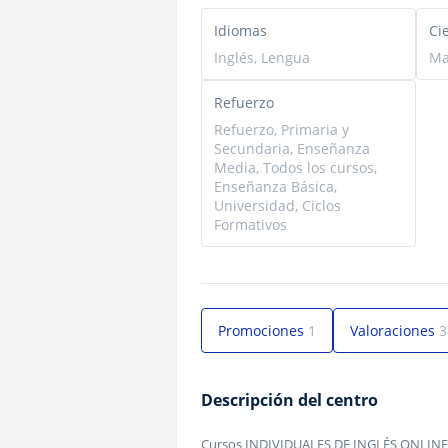
Idiomas
Ci
Inglés, Lengua
Ma
Refuerzo
Refuerzo, Primaria y
Secundaria, Enseñanza
Media, Todos los cursos,
Enseñanza Básica,
Universidad, Ciclos
Formativos
Promociones
1
Valoraciones
3
Descripción del centro
Cursos INDIVIDUALES DE INGLÉS ONLI