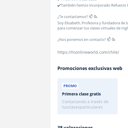
✔️También hemos incorporado Refuerzo Es
¿Te contactamos? 📫 📝
Soy Elizabeth, Profesora y fundadora de l
para comenzar tus clases virtuales de Ingl
¿Nos ponemos en contacto? 📫 📝
https://hionlineworld.com/chile/
Promociones exclusivas web
PROMO
Primera clase
gratis
Contactando a través de
tusclasesparticulares
38 valoraciones