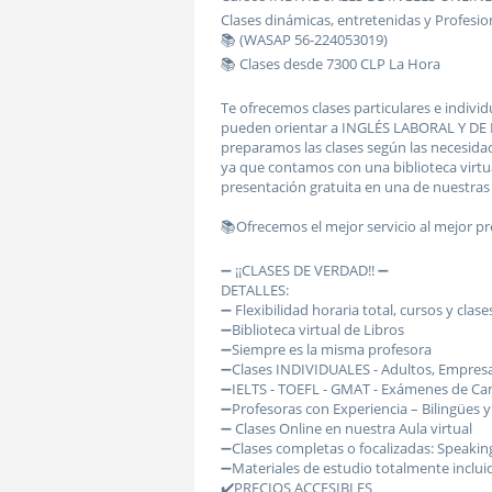
Clases dinámicas, entretenidas y Profesion
📚 (WASAP 56-224053019)
📚 Clases desde 7300 CLP La Hora
Te ofrecemos clases particulares e individ
pueden orientar a INGLÉS LABORAL Y DE 
preparamos las clases según las necesida
ya que contamos con una biblioteca virtu
presentación gratuita en una de nuestras A
📚Ofrecemos el mejor servicio al mejor p
➖ ¡¡CLASES DE VERDAD!! ➖
DETALLES:
➖ Flexibilidad horaria total, cursos y clase
➖Biblioteca virtual de Libros
➖Siempre es la misma profesora
➖Clases INDIVIDUALES - Adultos, Empres
➖IELTS - TOEFL - GMAT - Exámenes de C
➖Profesoras con Experiencia – Bilingües y
➖ Clases Online en nuestra Aula virtual
➖Clases completas o focalizadas: Speaking
➖Materiales de estudio totalmente inclui
✔️PRECIOS ACCESIBLES