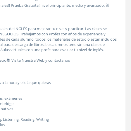
ales!! Prueba Gratuita! nivel principiante, medio y avanzado. 🥇
uales de INGLÉS para mejorar tu nivel y practicar. Las clases se
NEGOCIOS. Trabajamos con Profes con años de experiencia y
des de cada alumno, todos los materiales de estudio están incluidos
al para descarga de libros. Los alumnos tendrán una clase de
ulas virtuales con una profe para evaluar tu nivel de inglés.
recio📚 Visita Nuestra Web y contáctanos
s a la hora y el día que quieras
as, exámenes
ambridge
 nativas.
, Listening, Reading, Writing
dos