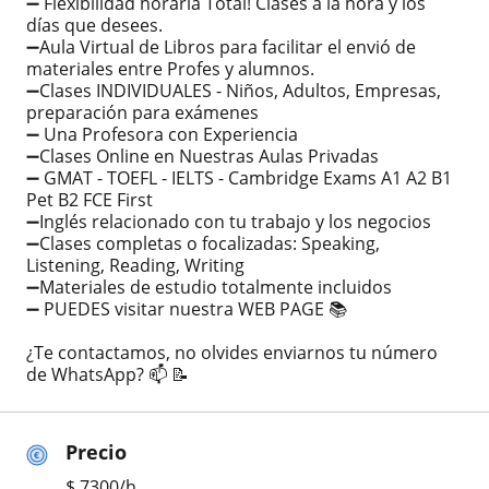
➖ Flexibilidad horaria Total! Clases a la hora y los
días que desees.
➖Aula Virtual de Libros para facilitar el envió de
materiales entre Profes y alumnos.
➖Clases INDIVIDUALES - Niños, Adultos, Empresas,
preparación para exámenes
➖ Una Profesora con Experiencia
➖Clases Online en Nuestras Aulas Privadas
➖ GMAT - TOEFL - IELTS - Cambridge Exams A1 A2 B1
Pet B2 FCE First
➖Inglés relacionado con tu trabajo y los negocios
➖Clases completas o focalizadas: Speaking,
Listening, Reading, Writing
➖Materiales de estudio totalmente incluidos
➖ PUEDES visitar nuestra WEB PAGE 📚
¿Te contactamos, no olvides enviarnos tu número
de WhatsApp? 📫 📝
Precio
$
7300
/h