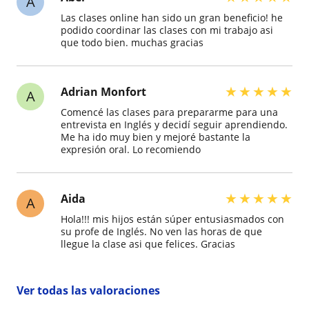
A
Las clases online han sido un gran beneficio! he
podido coordinar las clases con mi trabajo asi
que todo bien. muchas gracias
★
★
★
★
★
Adrian Monfort
A
Comencé las clases para prepararme para una
entrevista en Inglés y decidí seguir aprendiendo.
Me ha ido muy bien y mejoré bastante la
expresión oral. Lo recomiendo
★
★
★
★
★
Aida
A
Hola!!! mis hijos están súper entusiasmados con
su profe de Inglés. No ven las horas de que
llegue la clase asi que felices. Gracias
Ver todas las valoraciones