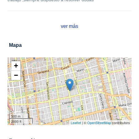
ver más
Mapa
+
−
500 m
2000 ft
Leaflet
| ©
OpenStreetMap
contributors