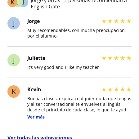
Jorge y otras 12 personas recomiendan a
K
J
J
English Gate
★
★
★
★
★
Jorge
J
Muy recomendables, con mucha preocupación
por el alumno!
★
★
★
★
★
Juliette
J
It’s very good and I like my teacher
★
★
★
★
★
Kevin
K
Buenas clases, explica cualquier duda que tengas
y al ser conversacional te envuelves al inglés
desde el principio de cada clase, lo que te ayuda
a expresarte mejor y de paso te enseña más
Ver más
vocabulario del tema en cuestión, recomendado!
Ver todas las valoraciones