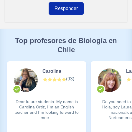
Responder
Top profesores de Biología en
Chile
Carolina
La
(
93
)
Dear future students: My name is
Do you need to 
Carolina Ortiz, I´m an English
Hola, soy Laura
teacher and I´m looking forward to
nacionalid
mee...
Norteamerica