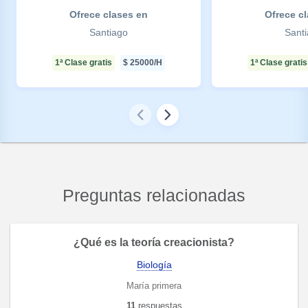
Ofrece clases en
Ofrece c
Santiago
Sant
1ª Clase gratis
$
25000
/H
1ª Clase gratis
Preguntas relacionadas
¿Qué es la teoría creacionista?
Biología
María primera
11
respuestas