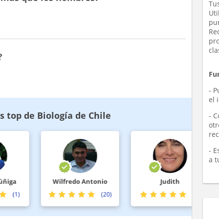
Tus
Uti
pu
Re
pr
cl
?
Fu
- P
el 
 top de Biología de Chile
- C
otr
rec
- 
a t
ga
Wilfredo Antonio
Judith
(1)
(20)
(1)