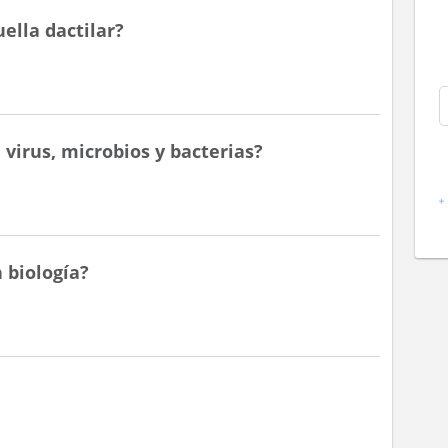
ella dactilar?
 virus, microbios y bacterias?
n biología?