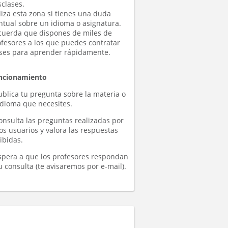
clases.
liza esta zona si tienes una duda
ntual sobre un idioma o asignatura.
cuerda que dispones de miles de
ofesores a los que puedes contratar
ases para aprender rápidamente.
ncionamiento
ublica tu pregunta sobre la materia o
idioma que necesites.
onsulta las preguntas realizadas por
os usuarios y valora las respuestas
ibidas.
Espera a que los profesores respondan
u consulta (te avisaremos por e-mail).
Daniela
Mauricio
Nolberto Z
(2)
(1)