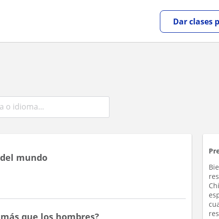
Dar clases 
Pr
 del mundo
Bi
re
Chi
esp
cua
re
n más que los hombres?