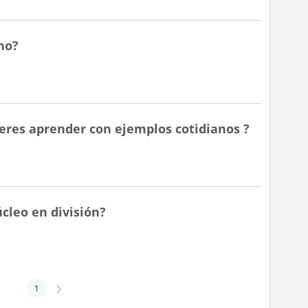
no?
eres aprender con ejemplos cotidianos ?
úcleo en división?
1