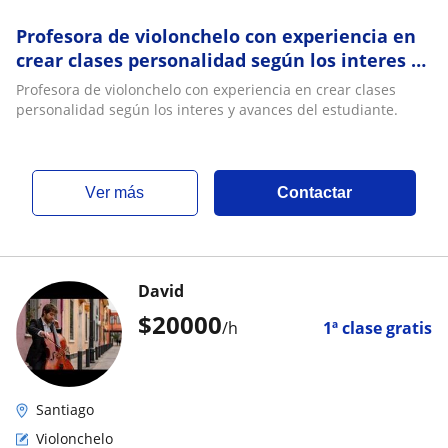
Profesora de violonchelo con experiencia en
crear clases personalidad según los interes y
avances del estudiante
Profesora de violonchelo con experiencia en crear clases
personalidad según los interes y avances del estudiante.
ver más
Contactar
David
$
20000
/h
1ª clase gratis
Santiago
Violonchelo