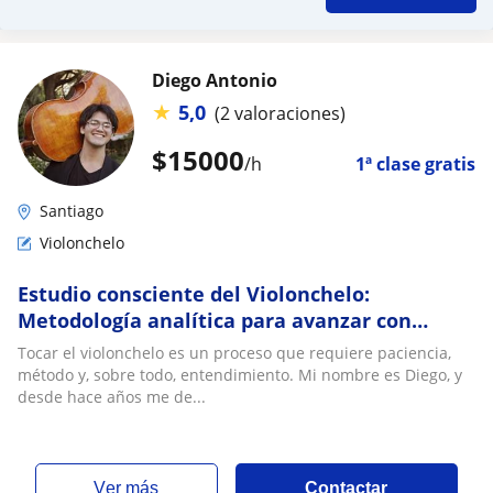
Diego Antonio
★
5,0
(2 valoraciones)
$
15000
/h
1ª clase gratis
Santiago
Violonchelo
Estudio consciente del Violonchelo:
Metodología analítica para avanzar con
seguridad
Tocar el violonchelo es un proceso que requiere paciencia,
método y, sobre todo, entendimiento. Mi nombre es Diego, y
desde hace años me de...
ver más
Contactar