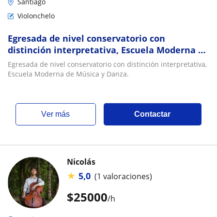
Santiago
Violonchelo
Egresada de nivel conservatorio con
distinción interpretativa, Escuela Moderna de
Música y Danza
Egresada de nivel conservatorio con distinción interpretativa,
Escuela Moderna de Música y Danza.
ver más
Contactar
Nicolás
★
5,0
(1 valoraciones)
$
25000
/h