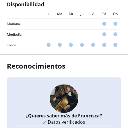
Disponibilidad
Lu
Ma
Mi
Ju
Vi
Sá
Do
Mañana
Mediodía
Tarde
Reconocimientos
¿Quieres saber más de Francisca?
Datos verificados