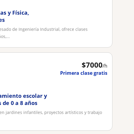
s y Física,
es
sado de Ingeniería Industrial, ofrece clases
os,...
$
7000
/h
Primera clase gratis
amiento escolar y
s de 0 a 8 años
 jardines infantiles, proyectos artísticos y trabajo