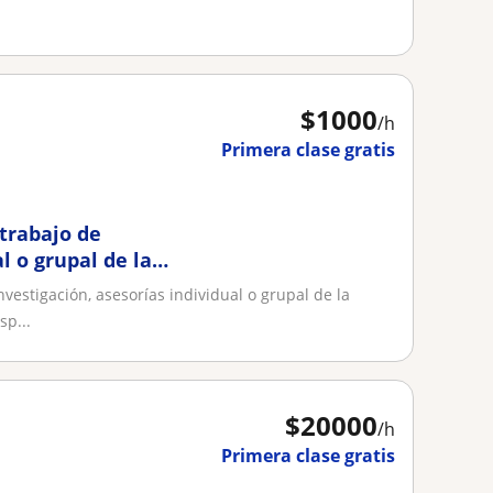
$
1000
/h
Primera clase gratis
 trabajo de
l o grupal de la
gía y con
nvestigación, asesorías individual o grupal de la
p...
$
20000
/h
Primera clase gratis