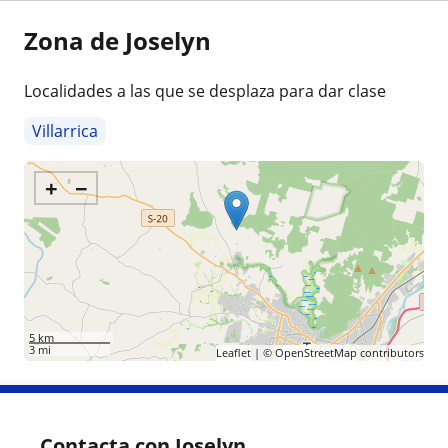
Zona de Joselyn
Localidades a las que se desplaza para dar clase
Villarrica
+
−
5 km
3 mi
Leaflet
| ©
OpenStreetMap
contributors
Contacta con Joselyn