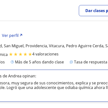
Dar clases 
Ver perfil
d, San Miguel, Providencia, Vitacura, Pedro Aguirre Cerda, 
★
★
★
★
★
4 valoraciones
mica
dos
más de 5 años dando clase
Tasa de respuest
s de Andrea opinan:
esora, muy segura de sus conocimientos, explica y se preo
e. Logró que una adolescente que odiaba química ahora lle