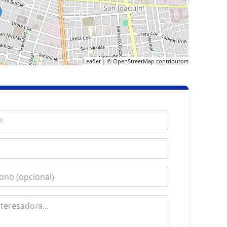
Leaflet
| ©
OpenStreetMap
contributors