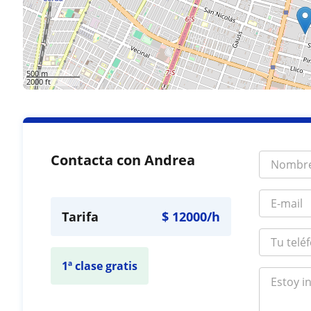
500 m
2000 ft
Contacta con Andrea
Tarifa
$
12000
/h
1ª clase gratis