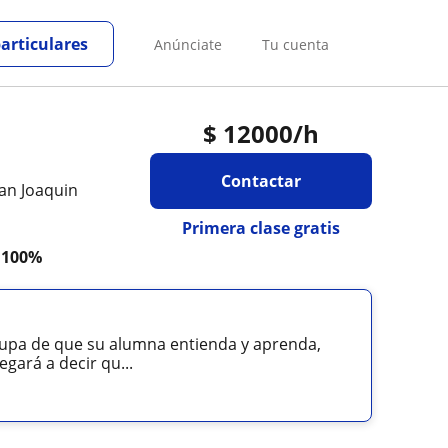
particulares
Anúnciate
Tu cuenta
$
12000
/h
Contactar
San Joaquin
Primera clase gratis
a
100%
cupa de que su alumna entienda y aprenda,
gará a decir qu...