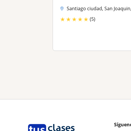
Santiago ciudad, San Joaquin, San Miguel, La Reina, Macul, Ñuñoa, Prov
★
★
★
★
★
(5)
Síguen