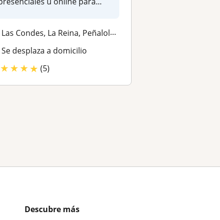
presenciales u online para...
Las Condes, La Reina, Peñalolen, Ñuñoa, Providencia, Vitacura, Macul
Se desplaza a domicilio
★
★
★
★
(5)
Descubre más