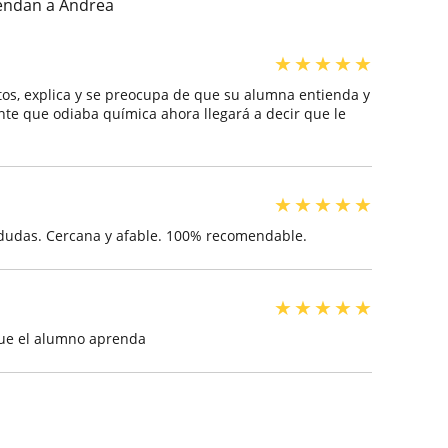
iendan a Andrea
★
★
★
★
★
os, explica y se preocupa de que su alumna entienda y
te que odiaba química ahora llegará a decir que le
★
★
★
★
★
 dudas. Cercana y afable. 100% recomendable.
★
★
★
★
★
que el alumno aprenda