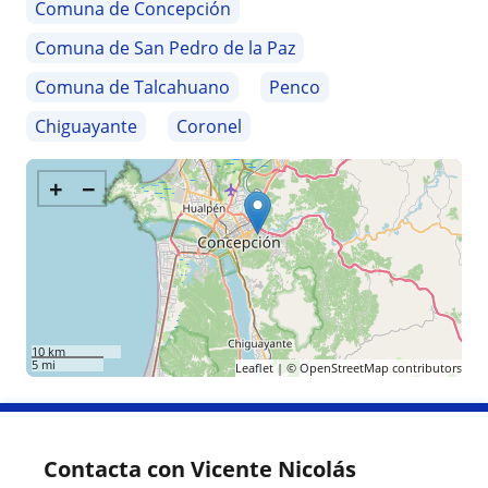
Comuna de Concepción
Comuna de San Pedro de la Paz
Comuna de Talcahuano
Penco
Chiguayante
Coronel
+
−
10 km
5 mi
Leaflet
| ©
OpenStreetMap
contributors
Contacta con Vicente Nicolás