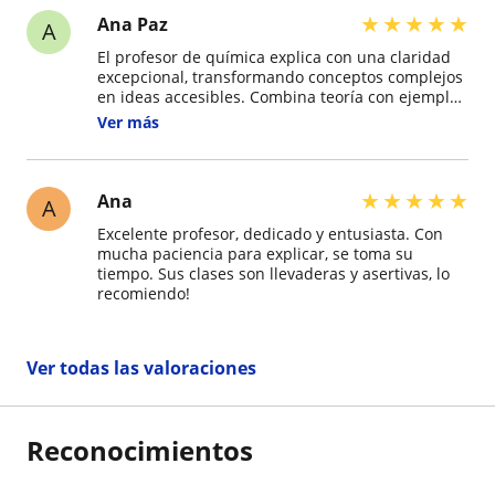
★
★
★
★
★
Ana Paz
A
El profesor de química explica con una claridad
excepcional, transformando conceptos complejos
en ideas accesibles. Combina teoría con ejemplos
prácticos, haciendo la clase dinámica y
Ver más
comprensible. Es notablemente paciente y
accesible, fomentando un ambiente donde
resolver dudas es siempre bienvenido. Su pasión
por la materia es contagiosa, logrando despertar
★
★
★
★
★
Ana
A
el interés científico en los estudiantes. Es, sin
Excelente profesor, dedicado y entusiasta. Con
duda, un docente que marca una diferencia
mucha paciencia para explicar, se toma su
positiva en el aprendizaje. Muy recomendable.
tiempo. Sus clases son llevaderas y asertivas, lo
recomiendo!
Ver todas las valoraciones
Reconocimientos