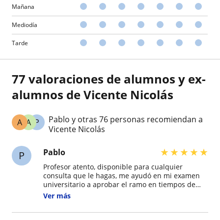
Mañana
Mediodía
Tarde
77 valoraciones de alumnos y ex-
alumnos de Vicente Nicolás
Pablo y otras 76 personas recomiendan a
A
A
P
Vicente Nicolás
★
★
★
★
★
Pablo
P
Profesor atento, disponible para cualquier
consulta que le hagas, me ayudó en mi examen
universitario a aprobar el ramo en tiempos de
desesperación, me enseñó con paciencia la base
Ver más
desde cero para entender mecanismos más
complejos, 100% recomendado.