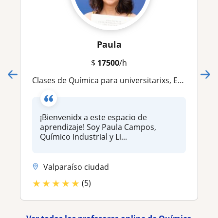
Paula
$
17500
/h
Clases de Química para universitarixs, Ed. Media y preparación PAES
¡Bienvenidx a este espacio de
aprendizaje! Soy Paula Campos,
Químico Industrial y Li...
Valparaíso ciudad
★
★
★
★
★
(5)