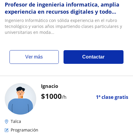
Profesor de ingenieria informatica, amplia
experiencia en recursos digitales y todo
conpetente al area
Ingeniero Informático con sólida experiencia en el rubro
tecnológico y varios años impartiendo clases particulares y
universitarias en moda...
ver más
Contactar
Ignacio
$
1000
/h
1ª clase gratis
Talca
Programación