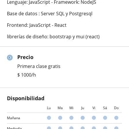
Lenguaje: JavaScript - Framework: NodeJS
Base de datos : Server SQL y Postgresql
Frontend: JavaScript - React
librerías de diseño: bootstrap y mui (react)
Precio
Primera clase gratis
$
1000
/h
Disponibilidad
Lu
Ma
Mi
Ju
Vi
Sá
Do
Mañana
Mediodía