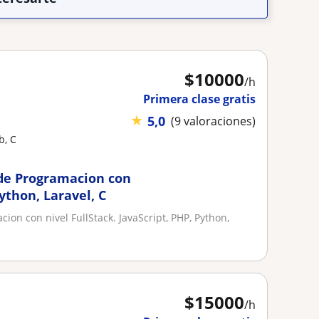
$
10000
/h
Primera clase gratis
★
5,0
(9 valoraciones)
b, C
 de Programacion con
Python, Laravel, C
ion con nivel FullStack. JavaScript, PHP, Python,
$
15000
/h