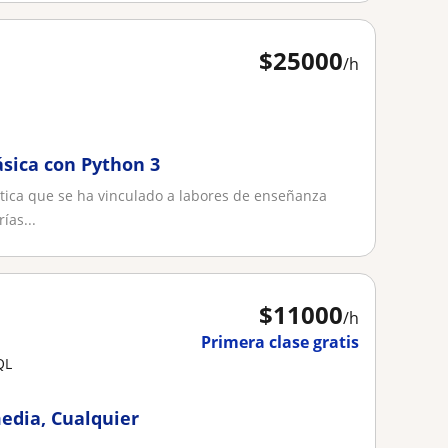
$
25000
/h
sica con Python 3
ática que se ha vinculado a labores de enseñanza
ías...
$
11000
/h
Primera clase gratis
QL
edia, Cualquier